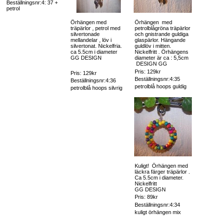
Beställningsnr:4: 37 +
petrol
Örhängen med
Örhängen med
träpärlor , petrol med
petrolblågröna träpärlor
silvertonade
och gnistrande guldiga
mellandelar , löv i
glaspärlor. Hängande
silvertonat. Nickelfria.
guldlöv i mitten.
ca 5.5cm i diameter
Nickelfritt . Örhängens
GG DESIGN
diameter är ca : 5,5cm
DESIGN GG
Pris: 129kr
Pris: 129kr
Beställningsnr:4:35
Beställningsnr:4:36
petrolblå hoops guldig
petrolblå hoops silvrig
Kuligt! Örhängen med
läckra färger träpärlor .
Ca 5.5cm i diameter.
Nickelfritt
GG DESIGN
Pris: 89kr
Beställningsnr:4:34
kuligt örhängen mix