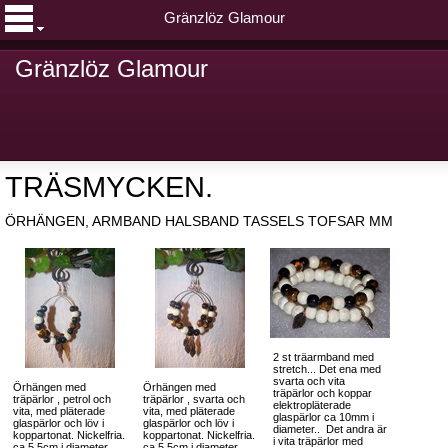
Gränzlöz Glamour
Gränzlöz Glamour
TRÄSMYCKEN.
ÖRHÄNGEN, ARMBAND HALSBAND TASSELS TOFSAR MM
2 st träarmband med
stretch... Det ena med
svarta och vita
Örhängen med
Örhängen med
träpärlor och koppar
träpärlor , petrol och
träpärlor , svarta och
elektropläterade
vita, med pläterade
vita, med pläterade
glaspärlor ca 10mm i
glaspärlor och löv i
glaspärlor och löv i
diameter.. Det andra är
koppartonat. Nickelfria.
koppartonat. Nickelfria.
i vita träpärlor med
ca 5.5cm i diameter
ca 5.5cm i diameter