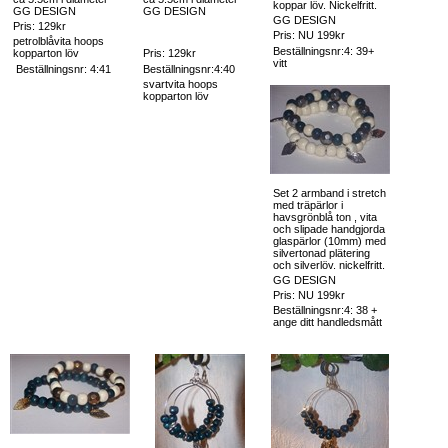
koppar löv. Nickelfritt.
GG DESIGN
GG DESIGN
GG DESIGN
Pris: 129kr
Pris: NU 199kr
petrolblåvita hoops
Beställningsnr:4: 39+
kopparton löv
Pris: 129kr
vitt
Beställningsnr: 4:41
Beställningsnr:4:40
svartvita hoops
kopparton löv
Set 2 armband i stretch
med träpärlor i
havsgrönblå ton , vita
och slipade handgjorda
glaspärlor (10mm) med
silvertonad plätering
och silverlöv. nickelfritt.
GG DESIGN
Pris: NU 199kr
Beställningsnr:4: 38 +
ange ditt handledsmått