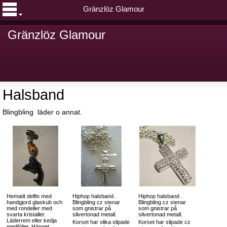
Gränzlöz Glamour
Gränzlöz Glamour
Halsband
Blingbling läder o annat.
Hematit delfin med
Hiphop halsband .
Hiphop halsband .
handgjord glaskub och
Blingbling cz stenar
Blingbling cz stenar
med rondeller med
som gnistrar på
som gnistrar på
svarta kristaller.
silvertonad metall.
silvertonad metall.
Läderrem eller kedja
Korset har olika slipade
Korset har slipade cz
medföljer. Hänget