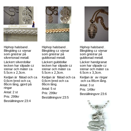
Hiphop halsband .
Hiphop halsband .
Hiphop halsband .
Blingbling cz stenar
Blingbling cz stenar
Blingbling cz stenar
som gnistrar på
som gnistrar på
som gnistrar på
silvertonad metall.
guldtonad metall.
guldtonad metall.
Läckert silverdollar
Läckert gulddollar
Läcker handgranat
tecken har slipade cz
tecken har slipade cz
som har slipade cz
stenar och mäter ca
stenar och mäter ca
stenar och mäter ca
5.5cm x 2,3cm.
5.5cm x 2,3cm.
6.5cm x 3,3cm.
Kedjan är flätad och ca
Kedjan är flätad och ca
Kedjan är av ringar
0,6cm bred och ca
0,6cm bred och ca
och ca 86cm lång.
86cm lång, gjord på
86cm lång.
Antal: 3 st
ringar
Antal: 5 st
Pris: 149kr
Antal: 2 st
Pris: 299kr
Beställningsnr:23:6
Pris: 299kr
Beställningsnr:23:5
Beställningsnr:23:4