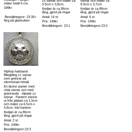
cz stenar och mäter ca
stenar och mäter ca
mäter totalt 6 cm.
5.5cm x 3,8cm.
6.5cm x 3,7cm.
189kr
Kedjan är ca 86cm
Kedjan är ca 86cm
lång, gjord på ringar
lång, gjord på ringar
Beställningsnr: 23:35+
Antal: 14 st
Antal: 6 st
färg på glaskuben
Pris: 149kr
Pris: 149kr
Beställningsnr: 23:1
Beställningsnr:23:2
Hiphop halsband .
Blingbling cz stenar
som gnistrar på
silvertonad metall.
En läcker panter med
röda stenar och med
gnistrande slipade cz
stenar . Pantern sticker
ut från plattan ca 1,5cm
och mäter ca 6.5cm x
4,8cm. Inkl hanken
Kedjan är ca 86cm
lång, gjord på ringar
Antal: 2 st
Pris: 249kr
Beställningsnr:23:3