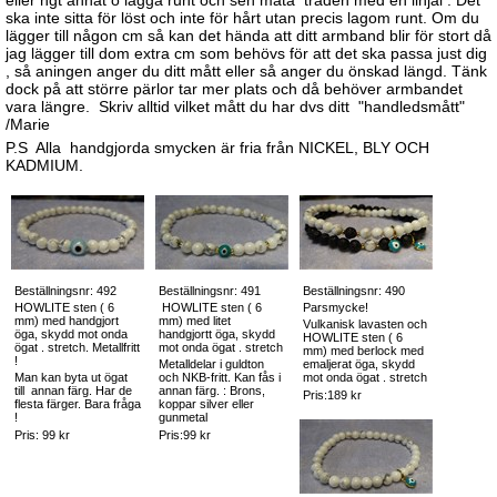
eller ngt annat o lägga runt och sen mäta tråden med en linjal . Det
ska inte sitta för löst och inte för hårt utan precis lagom runt. Om du
lägger till någon cm så kan det hända att ditt armband blir för stort då
jag lägger till dom extra cm som behövs för att det ska passa just dig
, så aningen anger du ditt mått eller så anger du önskad längd. Tänk
dock på att större pärlor tar mer plats och då behöver armbandet
vara längre. Skriv alltid vilket mått du har dvs ditt "handledsmått"
/Marie
P.S Alla handgjorda smycken är fria från NICKEL, BLY OCH
KADMIUM.
Beställningsnr: 492
Beställningsnr: 491
Beställningsnr: 490
HOWLITE sten ( 6
HOWLITE sten ( 6
Parsmycke!
mm) med handgjort
mm) med litet
Vulkanisk lavasten och
öga, skydd mot onda
handgjortt öga, skydd
HOWLITE sten ( 6
ögat . stretch. Metallfritt
mot onda ögat . stretch
mm) med berlock med
!
Metalldelar i guldton
emaljerat öga, skydd
Man kan byta ut ögat
och NKB-fritt. Kan fås i
mot onda ögat . stretch
till annan färg. Har de
annan färg. : Brons,
Pris:189 kr
flesta färger. Bara fråga
koppar silver eller
!
gunmetal
Pris: 99 kr
Pris:99 kr