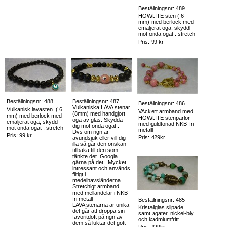
Beställningsnr: 489
HOWLITE sten ( 6
mm) med berlock med
emaljerat öga, skydd
mot onda ögat . stretch
Pris: 99 kr
Beställningsnr: 488
Beställningsnr: 487
Beställningsnr: 486
Vulkaniska LAVA stenar
Vulkanisk lavasten ( 6
VAckert armband med
(8mm) med handgjort
mm) med berlock med
HOWLITE stenpärlor
öga av glas. Skydda
emaljerat öga, skydd
med guldtonad NKB-fri
dig mot onda ögat..
mot onda ögat . stretch
metall
Dvs om ngn är
Pris: 99 kr
Pris: 429kr
avundsjuk eller vill dig
illa så går den önskan
tillbaka till den som
tänkte det Googla
gärna på det . Mycket
intressant och används
flitigt i
medelhavsländerna
Stretchigt armband
med mellandelar i NKB-
fri metall
Beställningsnr: 485
LAVA stenarna är unika
Kristallglas slipade
det går att droppa sin
samt agater. nickel-bly
favoritdoft på ngn av
och kadmiumfritt
dem så luktar det gott