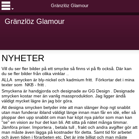
Gränzlöz Glamour
Gränzlöz Glamour
NYHETER
Vill du ser fler bilder på ett smycke så finns vi på fb också. Där kan
du se fler bilder från olika vinklar .
.
ALLA smycken är bly-nickel och kadmium fritt. Förkortar det i mina
texter som NKB - fritt .
Smyckena är handgjorda och designade av GG Design . Designade
smycken kostar mer än vanlig massproduktion. Jag ligger ändå
väldigt mycket lägre än jag bör göra.
Att designa smycken betyder inte att man slänger ihop ngt snabbt
utan man funderar ibland väldigt länge innan man får en idé, eller så
ploppar den upp snabbt om man har köpt nya pärlor som man kan
"se" en vision av hur det kan bli. Att sitta på nätet många timmar.
Jämföra priser. Importera , betala tull , frakt och andra avgifter gör att
man måste även lägga på kostnader för detta. Samt tid för arbetet
och även tiden i förarbeten etc. Det är inte billigt och man måste