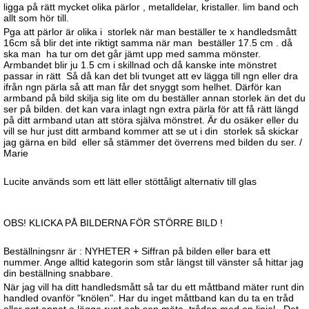
ligga på rätt mycket olika pärlor , metalldelar, kristaller. lim band och
allt som hör till.
Pga att pärlor är olika i storlek när man beställer te x handledsmått
16cm så blir det inte riktigt samma när man beställer 17.5 cm . då
ska man ha tur om det går jämt upp med samma mönster.
Armbandet blir ju 1.5 cm i skillnad och då kanske inte mönstret
passar in rätt Så då kan det bli tvunget att ev lägga till ngn eller dra
ifrån ngn pärla så att man får det snyggt som helhet. Därför kan
armband på bild skilja sig lite om du beställer annan storlek än det du
ser på bilden. det kan vara inlagt ngn extra pärla för att få rätt längd
på ditt armband utan att störa själva mönstret. Är du osäker eller du
vill se hur just ditt armband kommer att se ut i din storlek så skickar
jag gärna en bild eller så stämmer det överrens med bilden du ser. /
Marie
Lucite används som ett lätt eller stöttåligt alternativ till glas
OBS! KLICKA PÅ BILDERNA FÖR STÖRRE BILD !
Beställningsnr är : NYHETER + Siffran på bilden eller bara ett
nummer. Ange alltid kategorin som står längst till vänster så hittar jag
din beställning snabbare.
När jag vill ha ditt handledsmått så tar du ett måttband mäter runt din
handled ovanför "knölen". Har du inget måttband kan du ta en tråd