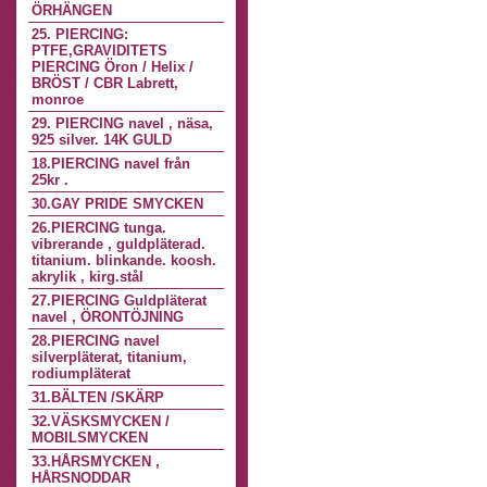
ÖRHÄNGEN
25. PIERCING:
PTFE,GRAVIDITETS
PIERCING Öron / Helix /
BRÖST / CBR Labrett,
monroe
29. PIERCING navel , näsa,
925 silver. 14K GULD
18.PIERCING navel från
25kr .
30.GAY PRIDE SMYCKEN
26.PIERCING tunga.
vibrerande , guldpläterad.
titanium. blinkande. koosh.
akrylik , kirg.stål
27.PIERCING Guldpläterat
navel , ÖRONTÖJNING
28.PIERCING navel
silverpläterat, titanium,
rodiumpläterat
31.BÄLTEN /SKÄRP
32.VÄSKSMYCKEN /
MOBILSMYCKEN
33.HÅRSMYCKEN ,
HÅRSNODDAR