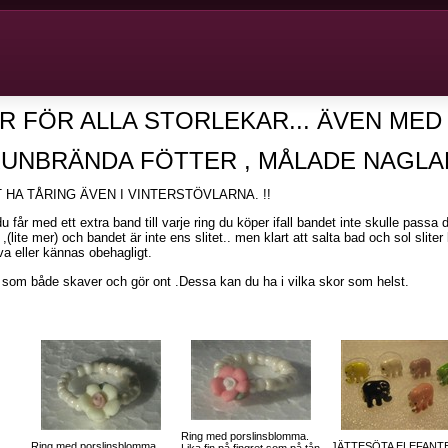
R FÖR ALLA STORLEKAR... ÄVEN MED 
UNBRÄNDA FÖTTER , MÅLADE NAGLA
T HA TÅRING ÄVEN I VINTERSTÖVLARNA. !!
u får med ett extra band till varje ring du köper ifall bandet inte skulle passa 
(lite mer) och bandet är inte ens slitet.. men klart att salta bad och sol sliter 
va eller kännas obehagligt.
r som både skaver och gör ont .Dessa kan du ha i vilka skor som helst.
Ring med porslinsblomma.
Ring med porslinsblomma.
JÄTTESÖTA ELEFANTE