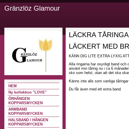
Gränzlöz Glamour
LÄCKRA TÅRINGA
LÄCKERT MED BR
KÄNN DIG LITE EXTRA LYXIG AT
Alla ringarna har osynligt band och d
använt min tåring nu i ca 6 månader ,
sko som helst, utan att det ska ska
Känns inte alls som vanliga tåringa
HEM
Du får även med ett extra band.
Ny kollektion "LOVE"
ÖRHÄNGEN
KOPPARSMYCKEN
ARMBAND
KOPPARSMYCKEN
HALSBAND / HÄNGEN
KOPPARSMYCKEN