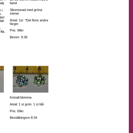
lj.
band
Silvertonad med gröna
 i
stenar
..
lart
Antal: 1st *Det finns andra
all
färger.
.
Pris: 98kr
lila,
Bestnr: 8:38
Kristall blomma
.
Antal: 1 st grön. 1 st blå
Pris: 69kr
Beställningsnr:8:34