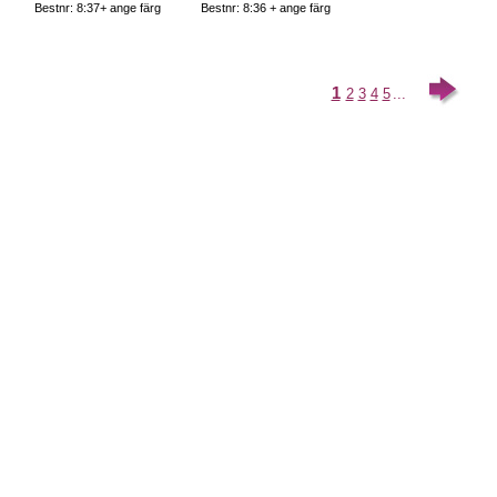
Bestnr: 8:37+ ange färg
Bestnr: 8:36 + ange färg
1
2
3
4
5
...