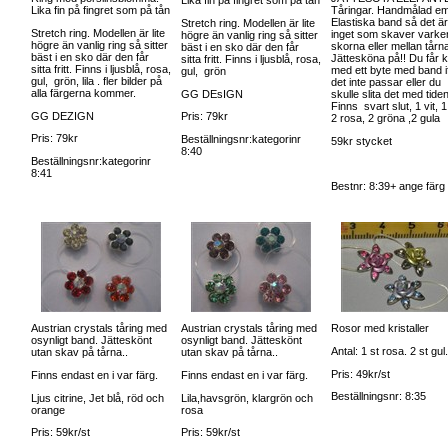
Lika fin på fingret som på tån
Lika fin på fingret som på tån
Tåringar. Handmålad ema
Elastiska band så det är
Stretch ring. Modellen är lite
Stretch ring. Modellen är lite
inget som skaver varken
högre än vanlig ring så sitter
högre än vanlig ring så sitter
skorna eller mellan tårna
bäst i en sko där den får
bäst i en sko där den får
Jättesköna på!! Du får k
sitta fritt. Finns i ljusblå, rosa,
sitta fritt. Finns i ljusblå, rosa,
med ett byte med band if
gul, grön
gul, grön, lila . fler bilder på
det inte passar eller du
alla färgerna kommer.
GG DEsIGN
skulle slita det med tiden
Finns svart slut, 1 vit, 1 
GG DEZIGN
Pris: 79kr
2 rosa, 2 gröna ,2 gula
Pris: 79kr
Beställningsnr:kategorinr
59kr stycket
8:40
Beställningsnr:kategorinr
8:41
Bestnr: 8:39+ ange färg
Austrian crystals tåring med
Austrian crystals tåring med
Rosor med kristaller
osynligt band. Jätteskönt
osynligt band. Jätteskönt
Antal: 1 st rosa. 2 st gul
utan skav på tårna..
utan skav på tårna..
Pris: 49kr/st
Finns endast en i var färg.
Finns endast en i var färg.
Beställningsnr: 8:35
Ljus citrine, Jet blå, röd och
Lila,havsgrön, klargrön och
orange
rosa
Pris: 59kr/st
Pris: 59kr/st